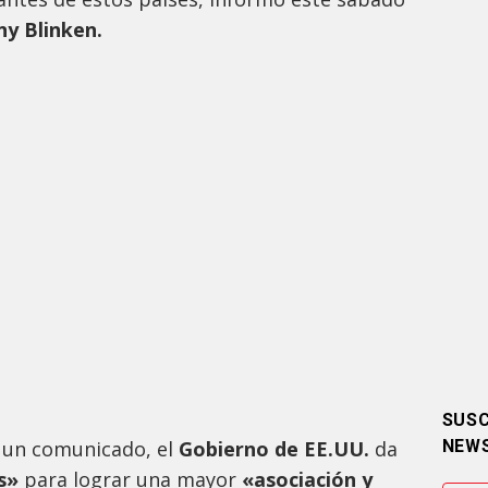
ny Blinken.
SUSC
 un comunicado, el
Gobierno de EE.UU.
da
NEW
os»
para lograr una mayor
«asociación y