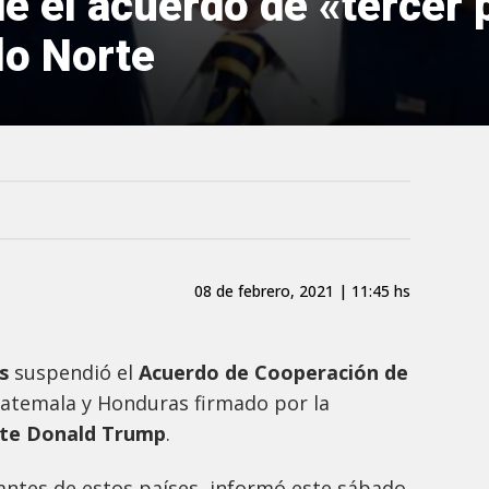
e el acuerdo de «tercer 
lo Norte
08 de febrero, 2021 | 11:45 hs
os
suspendió el
Acuerdo de Cooperación de
uatemala y Honduras firmado por la
nte Donald Trump
.
antes de estos países, informó este sábado