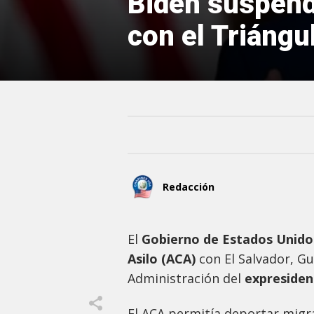
Biden suspend
con el Triángu
Redacción
El
Gobierno de Estados Unid
Asilo (ACA)
con El Salvador, G
Administración del
expreside
El ACA permitía deportar migr