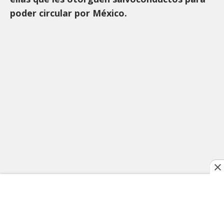
poder circular por México.
"Incumplieron, los dejaron en algunos
albergues (...) separaron a las familias y