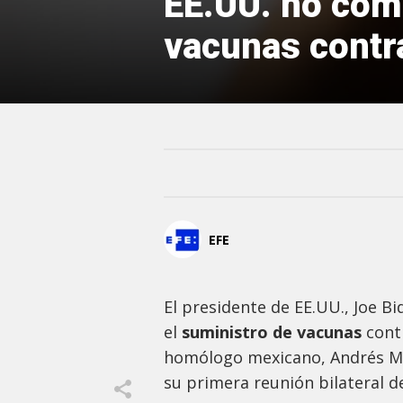
EE.UU. no com
vacunas contr
EFE
El presidente de EE.UU., Joe B
el
suministro de vacunas
cont
homólogo mexicano, Andrés Ma
su primera reunión bilateral de