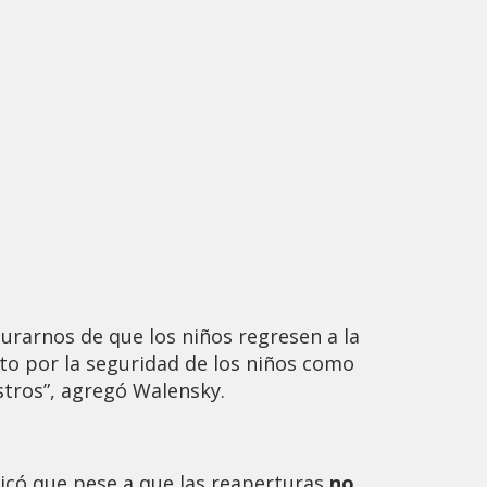
urarnos de que los niños regresen a la
to por la seguridad de los niños como
stros”, agregó Walensky.
licó que pese a que las reaperturas
no