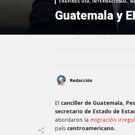
CHAPINES USA, INTERNACIONAL, N
Guatemala y E
Redacción
El
canciller de Guatemala, Ped
secretario de Estado de Esta
abordaron la
migración irregu
país
centroamericano.