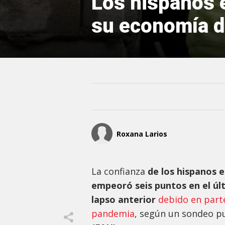
Los hispanos 
su economía d
Roxana Larios
La confianza
de los hispanos e
empeoró seis puntos en el úl
lapso anterior
debido en parte
pandemia
, según un sondeo p