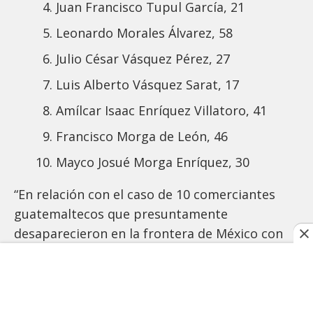
Juan Francisco Tupul García, 21
Leonardo Morales Álvarez, 58
Julio César Vásquez Pérez, 27
Luis Alberto Vásquez Sarat, 17
Amílcar Isaac Enríquez Villatoro, 41
Francisco Morga de León, 46
Mayco Josué Morga Enríquez, 30
“En relación con el caso de 10 comerciantes
guatemaltecos que presuntamente
desaparecieron en la frontera de México con
Guatemala, el Ministerio de Relaciones
Exteriores (Minex), a través del Consulado de
Guatemala en Comitán de Domínguez,
Chiapas, continúa dando seguimiento a la