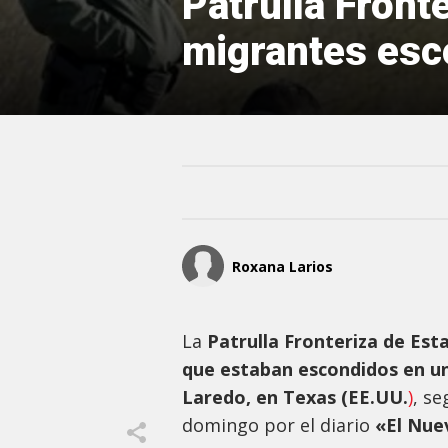
Patrulla Fronte
migrantes esc
Roxana Larios
La
Patrulla Fronteriza de Est
que estaban escondidos en un
Laredo, en Texas (EE.UU.
)
, s
domingo por el diario
«El Nue