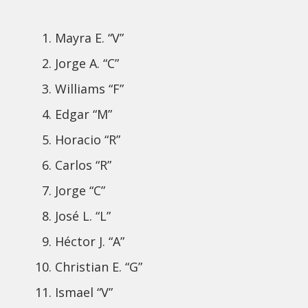
Mayra E. “V”
Jorge A. “C”
Williams “F”
Edgar “M”
Horacio “R”
Carlos “R”
Jorge “C”
José L. “L”
Héctor J. “A”
Christian E. “G”
Ismael “V”