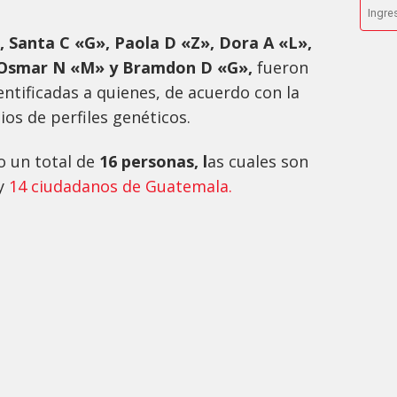
, Santa C «G», Paola D «Z», Dora A «L»,
 Osmar N «M» y Bramdon D «G»,
fueron
entificadas a quienes, de acuerdo con la
dios de perfiles genéticos.
o un total de
16 personas, l
as cuales son
 y
14 ciudadanos de Guatemala.