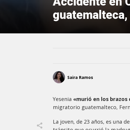
Accidente en C
guatemalteca,
Saira Ramos
Yesenia
«murió en los brazos 
migratorio guatemalteco, Fern
La joven, de 23 años, es una de
tránsito que ocurrió la madrug