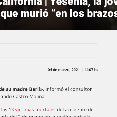
alifornia | Yesenia, la jo
 que murió “en los brazo
04 de marzo, 2021 | 14:07 hs
de su madre Berlí»
, informó el consultor
ando Castro Molina.
 las
13 víctimas mortales
del accidente de
ada del 2 de marzo en la región agrícola