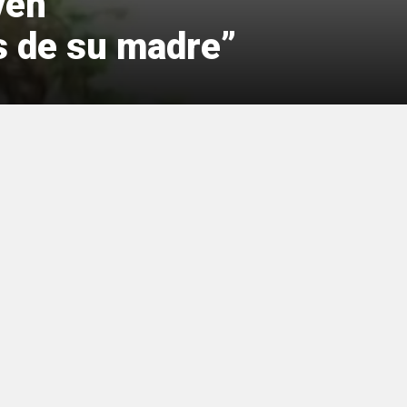
ven
s de su madre”