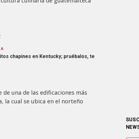
cultura culinaria de guatemalteca
R
SA
itos chapines en Kentucky; pruébalos, te
 de una de las edificaciones más
, la cual se ubica en el norteño
SUSC
NEW