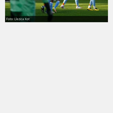
Foto: Llezica Xot