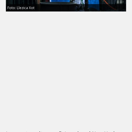
Foto: Llezica Xot