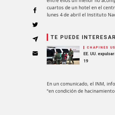
entre ellos un menor no acom
cuartos de un hotel en el cent
lunes 4 de abril el Instituto N
TE PUEDE INTERESA
CHAPINES U
EE. UU. expulsa
19
En un comunicado, el INM, inf
"en condición de hacinamiento 