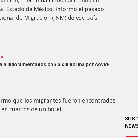
pañado, fueron hallados hacinados en
ral Estado de México, informó el pasado
acional de Migración (INM) de ese país.
R
SA
rá a indocumentados con o sin norma por covid-
ormó que los migrantes fueron encontrados
en cuartos de un hotel".
SUSC
NEW