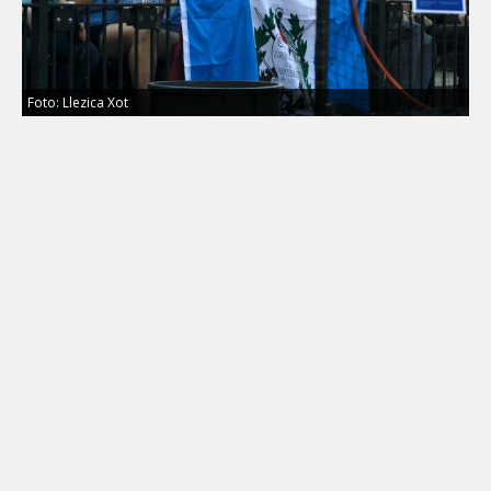
Foto: Llezica Xot