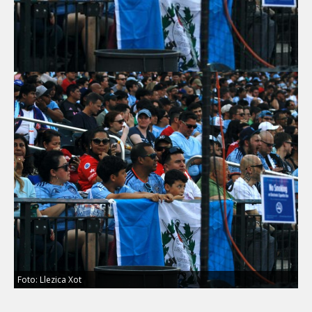
Foto: Llezica Xot