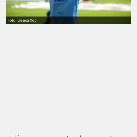
Foto: Llezica Xot