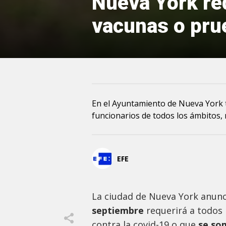
Nueva York re
vacunas o pr
En el Ayuntamiento de Nueva York t
funcionarios de todos los ámbitos, 
EFE
La ciudad de Nueva York anunc
septiembre
requerirá a todos
contra la covid-19 o que
se so