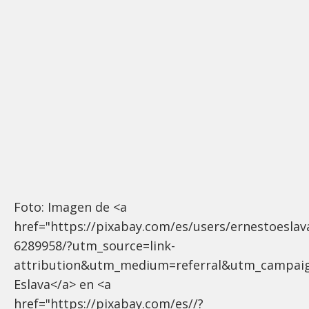
Foto: Imagen de <a
href="https://pixabay.com/es/users/ernestoeslav
6289958/?utm_source=link-
attribution&utm_medium=referral&utm_campai
Eslava</a> en <a
href="https://pixabay.com/es//?