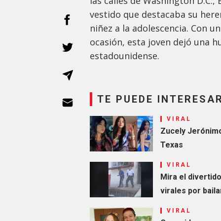
las calles de Washington D.C., 
vestido que destacaba su heren
niñez a la adolescencia. Con u
ocasión, esta joven dejó una hu
estadounidense.
TE PUEDE INTERESA
VIRAL
Zucely Jerónimo
Texas
VIRAL
Mira el divertid
virales por bail
VIRAL