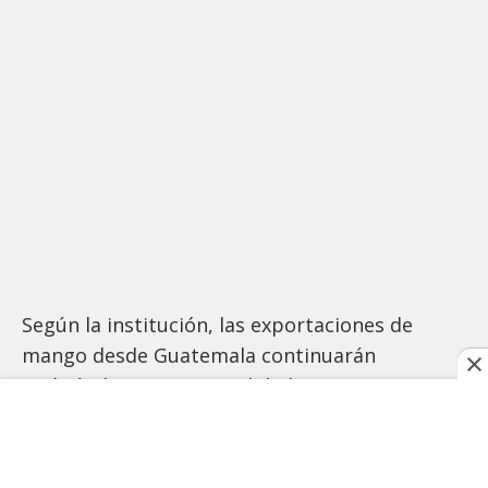
Según la institución, las exportaciones de
mango desde Guatemala continuarán
realizándose con normalidad, justo a tiempo
para el inicio de la temporada alta, la cual se
acerca con la primavera.