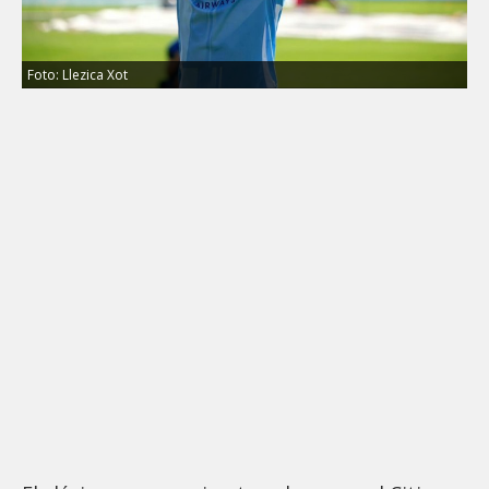
Foto: Llezica Xot