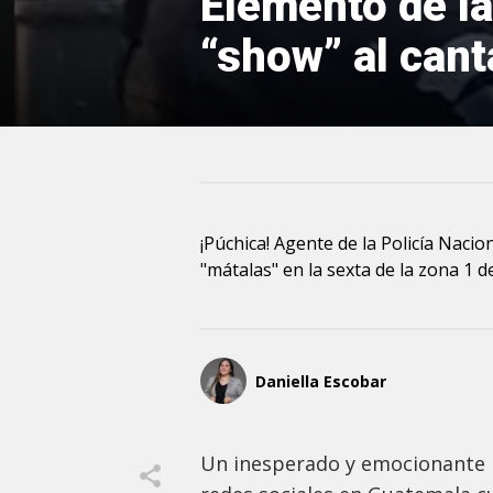
Elemento de la
“show” al canta
¡Púchica! Agente de la Policía Nacio
"mátalas" en la sexta de la zona 1 
Daniella Escobar
Un inesperado y emocionante m