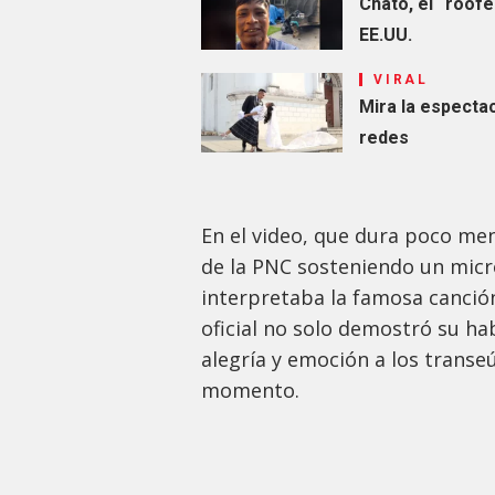
Chato, el “roofe
EE.UU.
VIRAL
Mira la especta
redes
En el video, que dura poco men
de la PNC sosteniendo un mic
interpretaba la famosa canción
oficial no solo demostró su ha
alegría y emoción a los transe
momento.