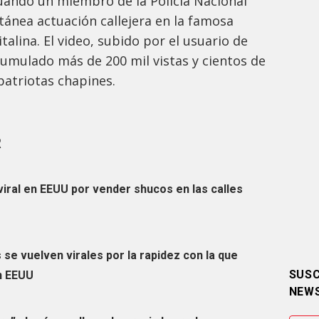
uando un miembro de la Policía Nacional
ntánea actuación callejera en la famosa
talina. El video, subido por el usuario de
cumulado más de 200 mil vistas y cientos de
atriotas chapines.
R
viral en EEUU por vender shucos en las calles
 se vuelven virales por la rapidez con la que
SUSC
n EEUU
NEW