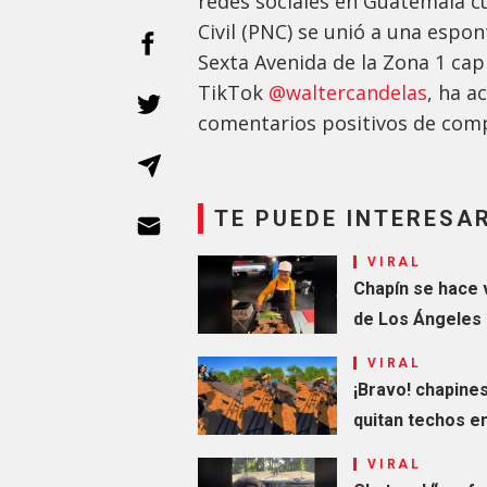
redes sociales en Guatemala c
Civil (PNC) se unió a una espo
Sexta Avenida de la Zona 1 capi
TikTok
@waltercandelas
, ha a
comentarios positivos de comp
TE PUEDE INTERESA
VIRAL
Chapín se hace 
de Los Ángeles
VIRAL
¡Bravo! chapines
quitan techos e
VIRAL