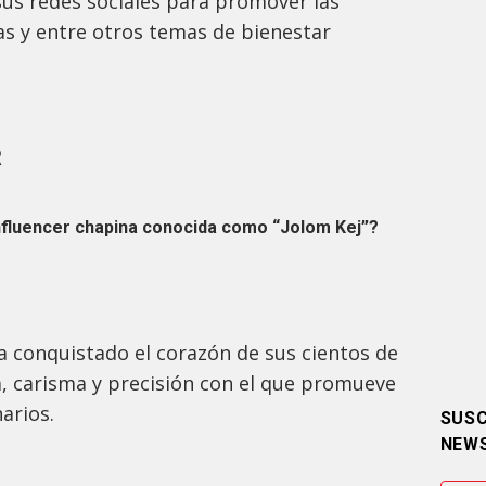
sus redes sociales para promover las
s y entre otros temas de bienestar
R
nfluencer chapina conocida como “Jolom Kej”?
ha conquistado el corazón de sus cientos de
a, carisma y precisión con el que promueve
narios.
SUSC
NEW