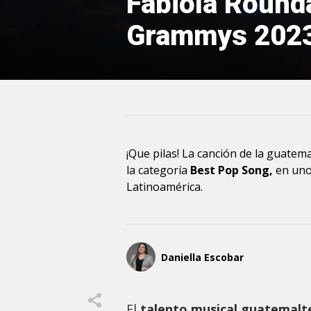
Fabiola Rouhda
Grammys 202
¡Que pilas! La canción de la guatem
la categoría
Best Pop Song,
en uno
Latinoamérica.
Daniella Escobar
El
talento musical guatemalt