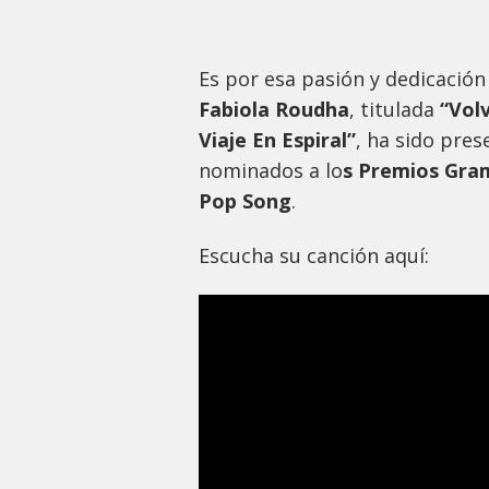
Es por esa pasión y dedicación
Fabiola Roudha
, titulada
“Volv
Viaje En Espiral”
, ha sido pre
nominados a lo
s Premios Gra
Pop Song
.
Escucha su canción aquí: