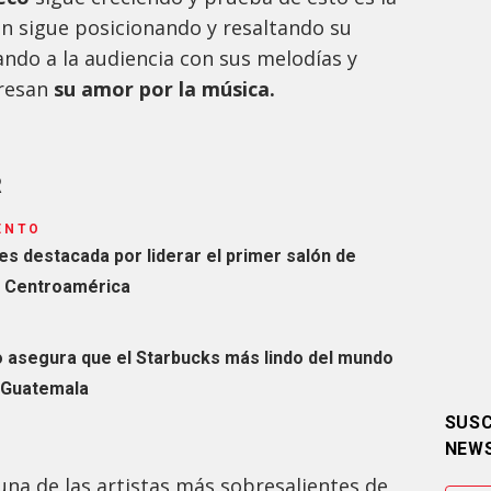
n sigue posicionando y resaltando su
ndo a la audiencia con sus melodías y
resan
su amor por la música.
R
ENTO
es destacada por liderar el primer salón de
n Centroamérica
ro asegura que el Starbucks más lindo del mundo
 Guatemala
SUSC
NEW
na de las artistas más sobresalientes de