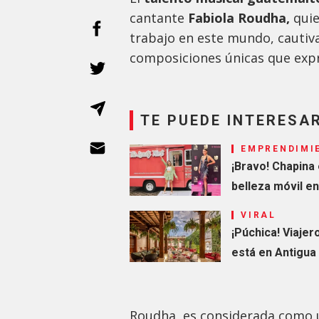
cantante
Fabiola Roudha,
quie
trabajo en este mundo, cautiva
composiciones únicas que exp
TE PUEDE INTERESA
EMPRENDIMI
¡Bravo! Chapina 
belleza móvil e
VIRAL
¡Púchica! Viaje
está en Antigua
Roudha, es considerada como u