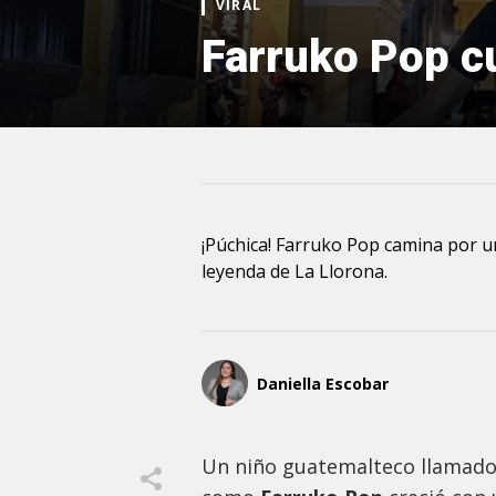
VIRAL
Farruko Pop cu
¡Púchica! Farruko Pop camina por u
leyenda de La Llorona.
Daniella Escobar
Un niño guatemalteco llamad