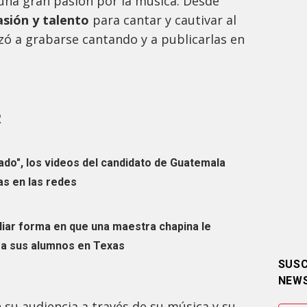
una gran pasión por la música. Desde
asión y talento
para cantar y cautivar al
zó a grabarse cantando y a publicarlas en
R
ado", los videos del candidato de Guatemala
as en las redes
uliar forma en que una maestra chapina le
 a sus alumnos en Texas
SUSC
NEW
 su audiencia a través de su música y su