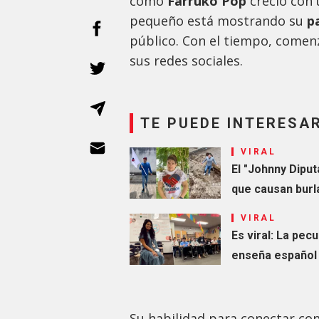
como
Farruko Pop
creció con 
pequeño está mostrando su
p
público. Con el tiempo, comen
sus redes sociales.
TE PUEDE INTERESA
VIRAL
El "Johnny Diput
que causan burl
VIRAL
Es viral: La pec
enseña español
Su habilidad para conectar con