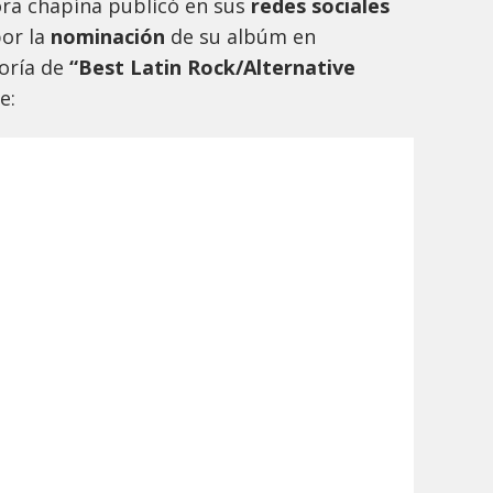
ora chapína publicó en sus
redes sociales
or la
nominación
de su albúm en
goría de
“Best Latin Rock/Alternative
te: