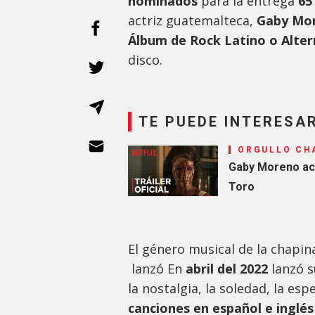
nominados
para la entrega
65
actriz guatemalteca,
Gaby Mo
Álbum de Rock Latino o Alter
disco.
TE PUEDE INTERESA
ORGULLO CH
Gaby Moreno act
Toro
El género musical de la chapin
lanzó En
abril del 2022
lanzó s
la nostalgia, la soledad, la es
canciones en español e inglé