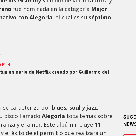
 de los Grammy's
en donde la cantautora y
reno
fue nominada en la categoría
Mejor
nativo con Alegoría
, el cual es su
séptimo
R
APÍN
ua en serie de Netflix creado por Guillermo del
a se caracteriza por
blues, soul y jazz.
u disco llamado
Alegoría
toca temas sobre
SUSC
peranza y el amor. Este albúm incluye
11
NEW
s
y el éxito de el permitió que realizara un