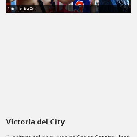
Foto: Llezica Xot
Victoria del City
El primer gol en el arco de Carlos Coronel llegó