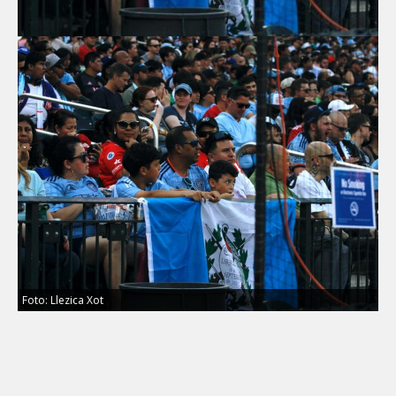
Foto: Llezica Xot