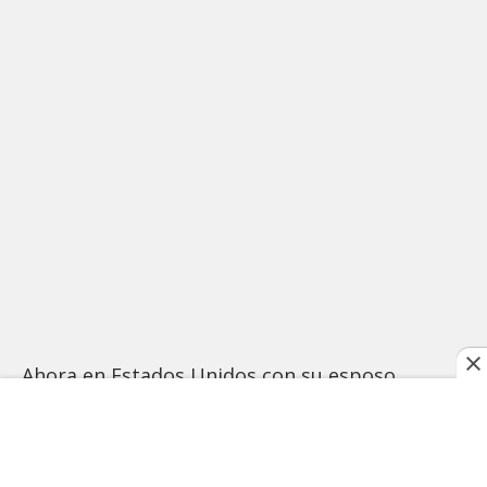
Ahora en Estados Unidos con su esposo
“gringo” ha cumplido ese objetivo y luce con
mucho orgullo atuendos con textiles mayas,
con los cuales también ha vestido a su esposo