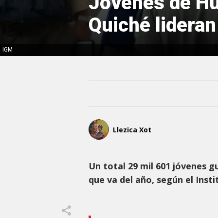
Jóvenes de Hu
Quiché lidera
IGM
Llezica Xot
Un total 29 mil 601 jóvenes 
que va del año, según el Ins