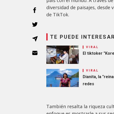
país con el mundo. A través de 
diversidad de paisajes, desde 
de TikTok.
TE PUEDE INTERESA
VIRAL
El tiktoker "Kor
VIRAL
Dianita, la "rei
redes
También resalta la riqueza cul
enfoque es mostrarle a sus seg