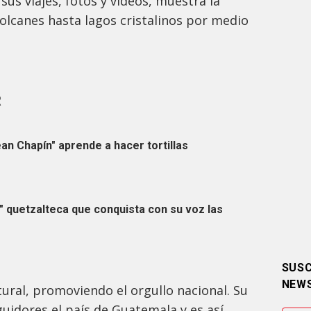
sus viajes, fotos y videos, muestra la
volcanes hasta lagos cristalinos por medio
R
ean Chapín" aprende a hacer tortillas
na" quetzalteca que conquista con su voz las
SUSC
NEW
tural, promoviendo el orgullo nacional. Su
uidores el país de Guatemala y es así