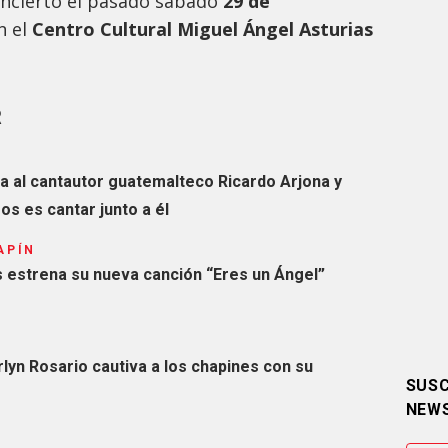
oncierto el pasado sábado
29 de
n el
Centro Cultural Miguel Ángel Asturias
R
 al cantautor guatemalteco Ricardo Arjona y
os es cantar junto a él
APÍN
 estrena su nueva canción “Eres un Ángel”
lyn Rosario cautiva a los chapines con su
SUSC
NEW