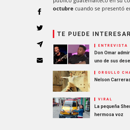
público guatemalteco en su c
octubre
cuando se presentó e
TE PUEDE INTERESA
ENTREVISTA
Don Omar admira
uno de sus dese
ORGULLO CH
Nelson Carreras
VIRAL
La pequeña Sher
hermosa voz