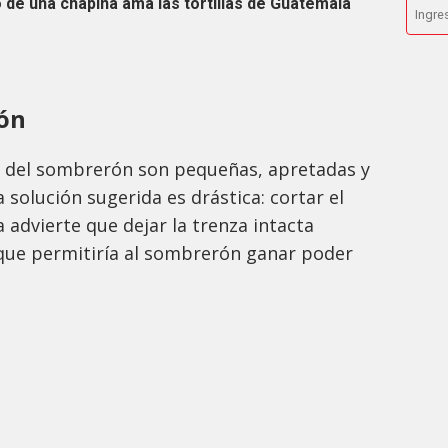
 de una chapina ama las tortillas de Guatemala
rón
as del sombrerón son pequeñas, apretadas y
 solución sugerida es drástica: cortar el
advierte que dejar la trenza intacta
 que permitiría al sombrerón ganar poder