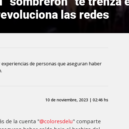
l “sombrerón” te trenza e
evoluciona las redes
ir experiencias de personas que aseguran haber
.
10 de noviembre, 2023 | 02:46 hs
s de la cuenta "
@coloresdelu
" comparte