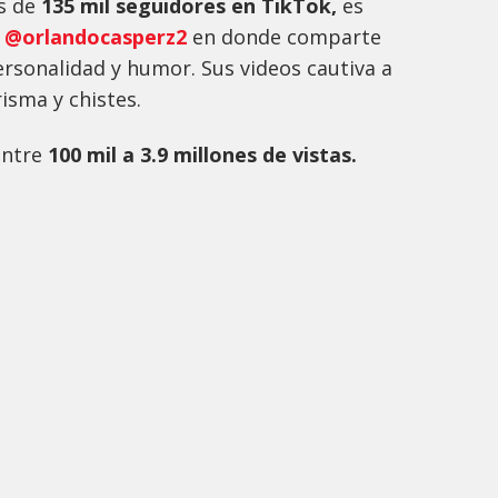
ás de
135 mil
seguidores en TikTok,
es
o
@orlandocasperz2
en donde comparte
rsonalidad y humor. Sus videos cautiva a
isma y chistes.
entre
1
00
mil
a 3.9 millones
de vistas.