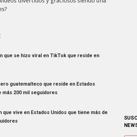
videos divertidos y graciosos siendo una
es?
R
ín que se hizo viral en TikTok que reside en
kero guatemalteco que reside en Estados
e más 200 mil seguidores
n que vive en Estados Unidos que tiene más de
SUSC
guidores
NEW