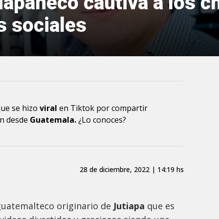
tiapaneco cautiva a los c
s sociales
que
se hizo
viral
en Tiktok por compartir
ón desde
Guatemala
.
¿Lo conoces?
28 de diciembre, 2022 | 14:19 hs
guatemalteco originario de
Jutiapa
que
es