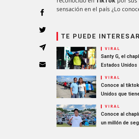
reconocido en
TikTok
por sus 
sensación en el país ¿Lo conoc
TE PUEDE INTERESA
VIRAL
Santy G, el chap
Estados Unidos
VIRAL
Conoce al tikto
Unidos que tien
VIRAL
Conoce al chapí
un millón de se