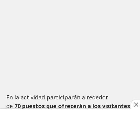
En la actividad participarán alrededor
de
70 puestos que ofrecerán a los visitantes
variedad de productos tradicionales,
gastronómicos y de entretenimiento, lo cual
hace que cada feria guatemalteca sean