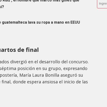
to Ruiz’, el hombre que marcó más goles que
si?
e guatemalteca lava su ropa a mano en EEUU
uartos de final
ados divergió en el desarrollo del concurso.
séptima posición en su grupo, expresando
postería, María Laura Bonilla aseguró su
 final, donde espera ansiosa el inicio de las