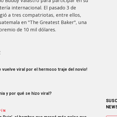
o Buddy Valastro para participar en su
ería internacional. El pasado 3 de
gió a tres compatriotas, entre ellos,
uatemala en "The Greatest Baker", una
remio de 10 mil dólares.
R
S
 vuelve viral por el hermoso traje del novio!
ia y por qué se hizo viral?
SUSC
NEW
PÍN