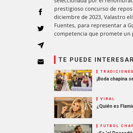
seleccionada por el renombrad
prestigioso concurso de repost
diciembre de 2023, Valastro eli
Fuentes, para representar a G
competencia que promete un p
TE PUEDE INTERESA
TRADICIONE
¡Boda chapina se
VIRAL
¿Quién es Flamin
FUTBOL CHA