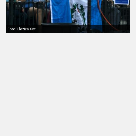
Foto: Llezica Xot