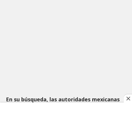
En su búsqueda, las autoridades mexicanas
encontraron a otros seis indocumentados,
uno de ellos con síntomas de deshidratación.
Cerca de 1,3 millones de migrantes