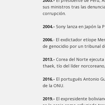
2003.-
El presidente de Perú, A
sus ministros tras las denunci
corrupción.
2004.-
Sony lanza en Japón la Pl
2006.
- El exdictador etíope Me
de genocidio por un tribunal d
2013.-
Corea del Norte ejecuta
thaek, tío del líder norcorean
2016.-
El portugués Antonio Gu
de la ONU.
2019.-
El expresidente bolivian