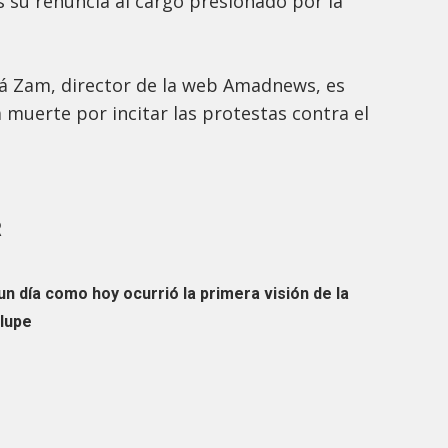
s su renuncia al cargo presionado por la
olá Zam, director de la web Amadnews, es
muerte por incitar las protestas contra el
R
n día como hoy ocurrió la primera visión de la
lupe