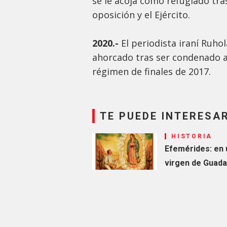
se le acoja como refugiado tra
oposición y el Ejército.
2020.-
El periodista iraní Ruh
ahorcado tras ser condenado a 
régimen de finales de 2017.
TE PUEDE INTERESA
HISTORIA
Efemérides: en u
virgen de Guada