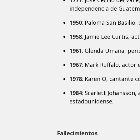
1777
: José Cecilio del Val
independencia de Guatema
1950
: Paloma San Basilio,
1958
: Jamie Lee Curtis, ac
1961
: Glenda Umaña, perio
1967
: Mark Ruffalo, actor
1978
: Karen O, cantante c
1984
: Scarlett Johansson,
estadounidense.
Fallecimientos