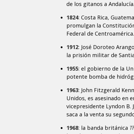
de los gitanos a Andalucía
1824
: Costa Rica, Guatema
promulgan la Constitución
Federal de Centroamérica
1912
: José Doroteo Arango
la prisión militar de Santi
1955
: el gobierno de la Un
potente bomba de hidróg
1963
: John Fitzgerald Ke
Unidos, es asesinado en en
vicepresidente Lyndon B. 
saca a la venta su segund
1968
: la banda británica
T