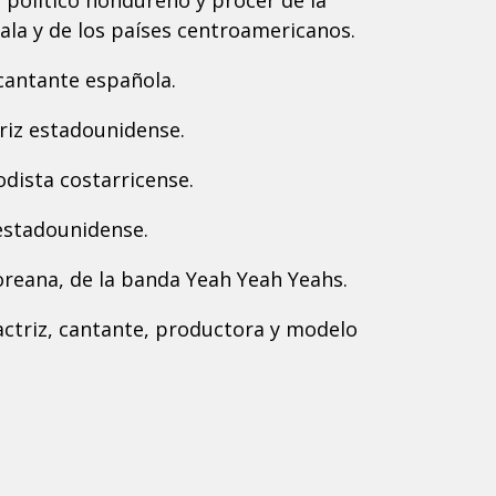
le, político hondureño y prócer de la
la y de los países centroamericanos.
 cantante española.
triz estadounidense.
dista costarricense.
 estadounidense.
oreana, de la banda Yeah Yeah Yeahs.
 actriz, cantante, productora y modelo