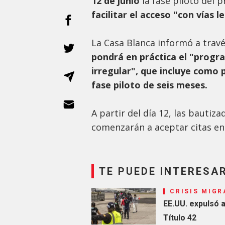
12 de junio
la fase piloto del 
facilitar el acceso "con vías 
La Casa Blanca informó a tra
pondrá en práctica el "progr
irregular", que incluye como
fase piloto de seis meses.
A partir del día 12, las bautiz
comenzarán a aceptar citas en
TE PUEDE INTERESA
CRISIS MIGR
EE.UU. expulsó 
Título 42