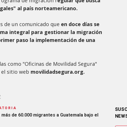
programa de migración r
egular que busca
legales" al país norteamericano.
vés de un comunicado que
en doce días se
ama integral para gestionar la migración
 primer paso la implementación de una
adas como "Oficinas de Movilidad Segura"
 el sitio web
movilidadsegura.org.
R
ATORIA
SUSC
a más de 60.000 migrantes a Guatemala bajo el
NEW