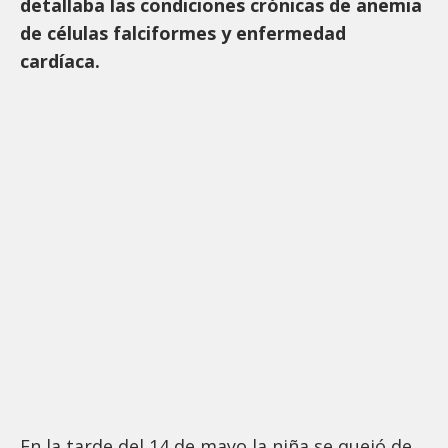
detallaba las condiciones crónicas de anemia
de células falciformes y enfermedad
cardíaca.
En la tarde del 14 de mayo la niña se quejó de