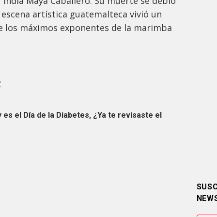
India Maya Caballero. Su muerte se debió
 escena artística guatemalteca vivió un
de los máximos exponentes de la marimba
R
es el Día de la Diabetes, ¿Ya te revisaste el
SUSC
NEW