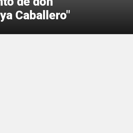
nto de don
ya Caballero"