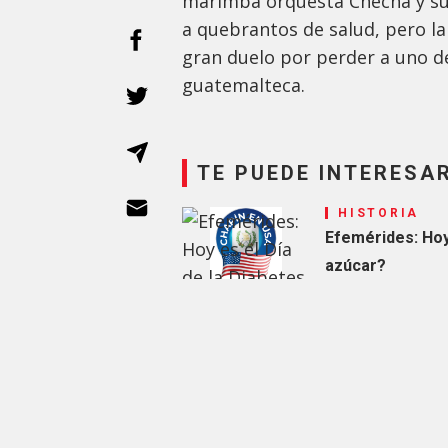
marimba orquesta Checha y su 
a quebrantos de salud, pero la
gran duelo por perder a uno 
guatemalteca.
TE PUEDE INTERESA
HISTORIA
Efemérides: Hoy 
azúcar?