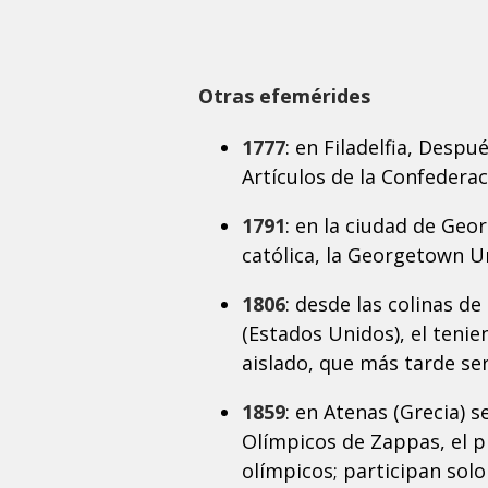
Otras efemérides
1777
: en Filadelfia, Desp
Artículos de la Confedera
1791
: en la ciudad de Geo
católica, la Georgetown Un
1806
: desde las colinas d
(Estados Unidos), el tenie
aislado, que más tarde se
1859
: en Atenas (Grecia) s
Olímpicos de Zappas, el pr
olímpicos; participan solo