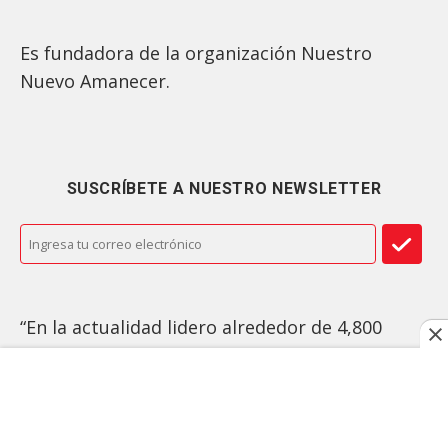
Es fundadora de la organización Nuestro
Nuevo Amanecer.
SUSCRÍBETE A NUESTRO NEWSLETTER
“En la actualidad lidero alrededor de 4,800
mujeres a nivel departamental y a nivel
Nacional en Guatemala, sembrando en ellas y
ayudándolas a encuentren un nuevo amanecer
para sus vidas”, resalta la chapina, quien figura