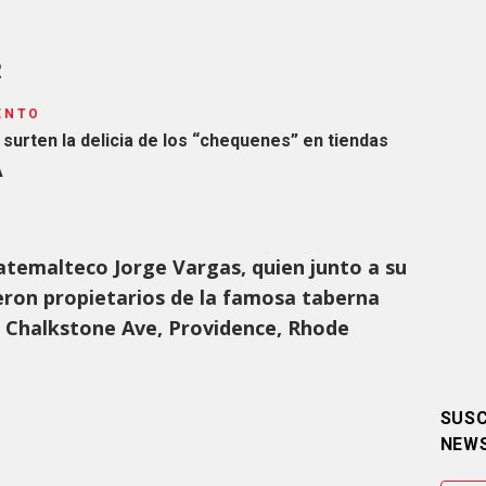
R
ENTO
urten la delicia de los “chequenes” en tiendas
A
atemalteco Jorge Vargas, quien junto a su
eron propietarios de la famosa taberna
37 Chalkstone Ave, Providence, Rhode
SUSC
NEW