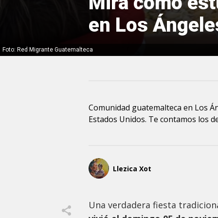
Mira cómo estu
en Los Ángele
Foto: Red Migrante Guatemalteca
Comunidad guatemalteca en Los Ánge
Estados Unidos. Te contamos los de
Llezica Xot
Una verdadera fiesta tradicion