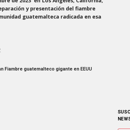
bre de 2023 en Los Ángeles, California,
eparación y presentación del fiambre
omunidad guatemalteca radicada en esa
R
an Fiambre guatemalteco gigante en EEUU
SUSC
NEW