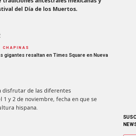
e tradiciones ancestrales mexicanas y
ival del Día de los Muertos.
R
S CHAPINAS
tes gigantes resaltan en Times Square en Nueva
 disfrutar de las diferentes
l 1 y 2 de noviembre, fecha en que se
cultura hispana.
SUSC
NEW