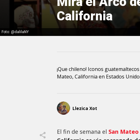
Mira el Arco d
California
Foto: @dalilaNY
¡Que chileno! Iconos guatemaltecos
Mateo, California en Estados Unido
Llezica Xot
El fin de semana el
San Mateo