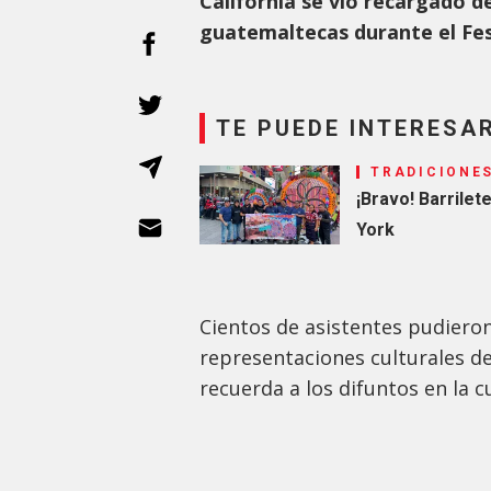
California se vio recargado d
guatemaltecas durante el Fest
TE PUEDE INTERESA
TRADICIONE
¡Bravo! Barrile
York
Cientos de asistentes pudieron
representaciones culturales de
recuerda a los difuntos en la 