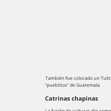
También fue colocado un Tuktu
“pueblitos” de Guatemala.
Catrinas chapinas
La fusión de culturas dio como