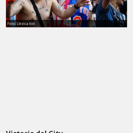
Foto: Llezica Xot