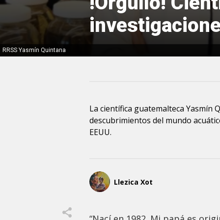
!Orgullo! Cien
investigacion
RRSS Yasmín Quintana
La científica guatemalteca Yasmín 
descubrimientos del mundo acuático
EEUU.
Llezica Xot
“Nací en 1982. Mi papá es orig