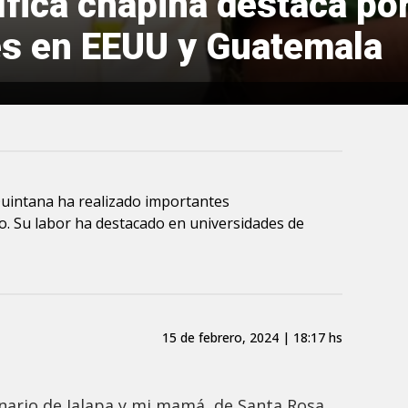
tífica chapina destaca po
es en EEUU y Guatemala
Quintana ha realizado importantes
. Su labor ha destacado en universidades de
15 de febrero, 2024 | 18:17 hs
inario de Jalapa y mi mamá, de Santa Rosa.