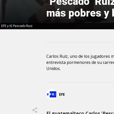
"Pescado" Ruiz
más pobres y b
EFE y IG Pescado Ruiz
Carlos Ruíz, uno de los jugadores 
entrevista pormenores de su carrer
Unidos.
EFE
El guatemalteco Carlos 'Pescad