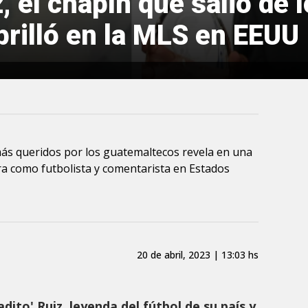
, el chapín que salió de 
rilló en la MLS en EEUU
más queridos por los guatemaltecos revela en una
a como futbolista y comentarista en Estados
20 de abril, 2023 | 13:03 hs
ito' Ruiz, leyenda del fútbol de su país y